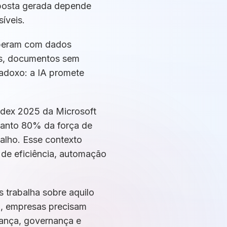
sposta gerada depende
síveis.
operam com dados
os, documentos sem
radoxo: a IA promete
Index 2025 da Microsoft
uanto 80% da força de
balho. Esse contexto
 de eficiência, automação
 trabalha sobre aquilo
la, empresas precisam
ança, governança e