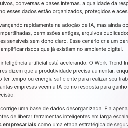
uivos, conversas e bases internas, a qualidade da re
mo esses dados estão organizados, protegidos e aces
avançando rapidamente na adoção de IA, mas ainda 
mpartilhadas, permissões antigas, arquivos duplicad
ões sensíveis sem dono claro. Esse cenário cria um pa
mplificar riscos que já existiam no ambiente digital.
nteligência artificial está acelerando. O Work Trend 
res dizem que a produtividade precisa aumentar, enq
o ter tempo ou energia suficiente para realizar seu tra
 tantas empresas veem a IA como resposta para ganho
ecisão.
 corrige uma base de dados desorganizada. Ela apenas
ntes de liberar ferramentas inteligentes em larga esca
s empresariais
como uma etapa estratégica de segur