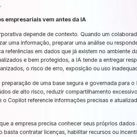
l.
s empresariais vem antes da IA
l corporativa depende de contexto. Quando um colabora
lizar uma informação, preparar uma análise ou respon
sca referências em dados que já existem no ambiente 
alizados e bem protegidos, a IA tende a entregar resp
anizados, o risco de erro, exposição ou uso inadequ
a preparação de uma base segura e governada para o 
údos de alto risco, reduzir compartilhamento excessivo
e o Copilot referencie informações precisas e atualiza
ca que a empresa precisa conhecer seus próprios dados 
o basta contratar licenças, habilitar recursos ou incent