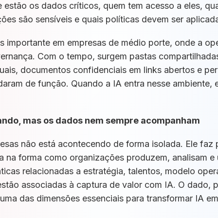
 estão os dados críticos, quem tem acesso a eles, qua
ções são sensíveis e quais políticas devem ser aplicad
is importante em empresas de médio porte, onde a op
ernança. Com o tempo, surgem pastas compartilhadas 
iduais, documentos confidenciais em links abertos e p
aram de função. Quando a IA entra nesse ambiente, e
rando, mas os dados nem sempre acompanham
esas não está acontecendo de forma isolada. Ele faz 
a na forma como organizações produzem, analisam e u
icas relacionadas a estratégia, talentos, modelo opera
stão associadas à captura de valor com IA. O dado, 
 uma das dimensões essenciais para transformar IA e