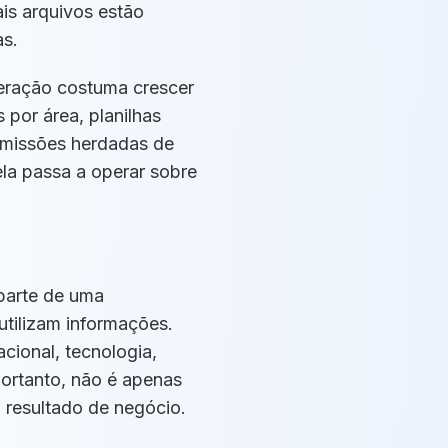
is arquivos estão
as.
eração costuma crescer
por área, planilhas
ermissões herdadas de
la passa a operar sobre
parte de uma
tilizam informações.
cional, tecnologia,
portanto, não é apenas
m resultado de negócio.