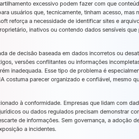
rtilhamento excessivo podem fazer com que conteúd
ra usuários que, tecnicamente, tinham acesso, mas n
t reforça a necessidade de identificar sites e arqui
oprietário, inativos ou contendo dados sensíveis que
ada de decisão baseada em dados incorretos ou desatu
gos, versões conflitantes ou informações incompleta
orém inadequada. Esse tipo de problema é especialme
IA costuma parecer organizado e confiável, mesmo q
lacionado à conformidade. Empresas que lidam com da
jurídicos ou dados regulados precisam demonstrar con
escarte de informações. Sem governança, a adoção de 
exposição a incidentes.