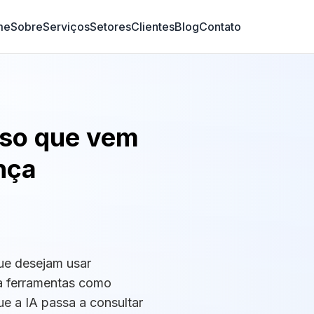
me
Sobre
Serviços
Setores
Clientes
Blog
Contato
sso que vem
ança
ue desejam usar
 a ferramentas como
ue a IA passa a consultar