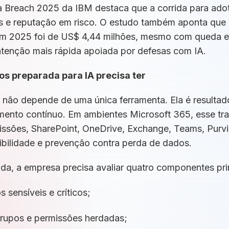
ta Breach 2025 da IBM destaca que a corrida para ado
 e reputação em risco. O estudo também aponta que 
m 2025 foi de US$ 4,44 milhões, mesmo com queda e
ontenção mais rápida apoiada por defesas com IA.
s preparada para IA precisa ter
não depende de uma única ferramenta. Ela é resultado
ento contínuo. Em ambientes Microsoft 365, esse tr
issões, SharePoint, OneDrive, Exchange, Teams, Purvie
sibilidade e prevenção contra perda de dados.
nada, a empresa precisa avaliar quatro componentes pri
s sensíveis e críticos;
grupos e permissões herdadas;