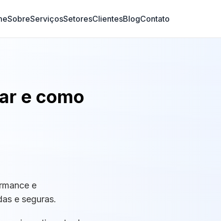
me
Sobre
Serviços
Setores
Clientes
Blog
Contato
zar e como
ormance e
as e seguras.