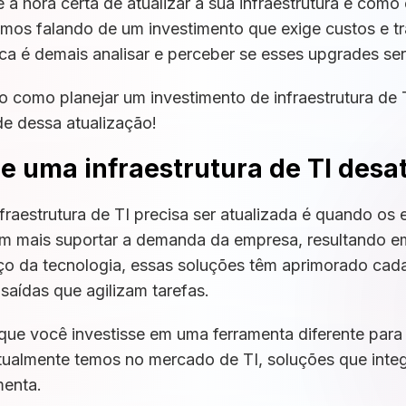
a hora certa de atualizar a sua infraestrutura e como
mos falando de um investimento que exige custos e t
nca é demais analisar e perceber se esses upgrades s
go como planejar um investimento de infraestrutura de T
e dessa atualização!
 uma infraestrutura de TI desa
fraestrutura de TI precisa ser atualizada é quando os
 mais suportar a demanda da empresa, resultando em 
ço da tecnologia, essas soluções têm aprimorado cada
saídas que agilizam tarefas.
que você investisse em uma ferramenta diferente para
 atualmente temos no mercado de TI, soluções que in
menta.