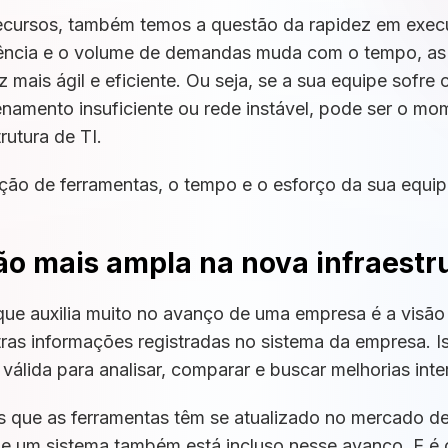
ecursos, também temos a questão da rapidez em execu
ncia e o volume de demandas muda com o tempo, as 
mais ágil e eficiente. Ou seja, se a sua equipe sofre
amento insuficiente ou rede instável, pode ser o mom
rutura de TI.
ção de ferramentas, o tempo e o esforço da sua equi
o mais ampla na nova infraestru
que auxilia muito no avanço de uma empresa é a visã
tras informações registradas no sistema da empresa. I
válida para analisar, comparar e buscar melhorias int
s que as ferramentas têm se atualizado no mercado de
e um sistema também está incluso nesse avanço. E é 