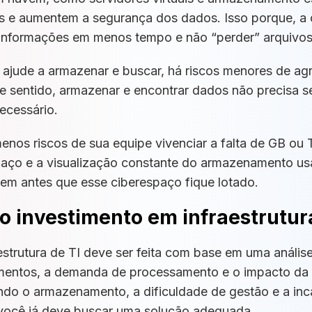
s e aumentem a segurança dos dados.
Isso porque, a
r informações em menos tempo e não “perder” arquivo
jude a armazenar e buscar, há riscos menores de agru
e sentido, armazenar e encontrar dados não precisa 
ecessário.
nos riscos de sua equipe vivenciar a falta de GB ou 
aço e a visualização constante do armazenamento us
em antes que esse ciberespaço fique lotado.
o investimento em infraestrutur
strutura de TI deve ser feita com base em uma análise
amentos, a demanda de processamento e o impacto da 
do o armazenamento, a dificuldade de gestão e a in
você já deve buscar uma solução adequada.