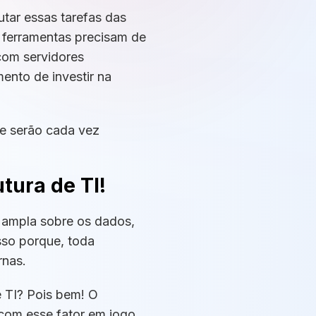
tar essas tarefas das
ferramentas precisam de
 com servidores
ento de investir na
pe serão cada vez
tura de TI!
o ampla sobre os dados,
sso porque, toda
ernas.
 TI? Pois bem! O
com esse fator em jogo