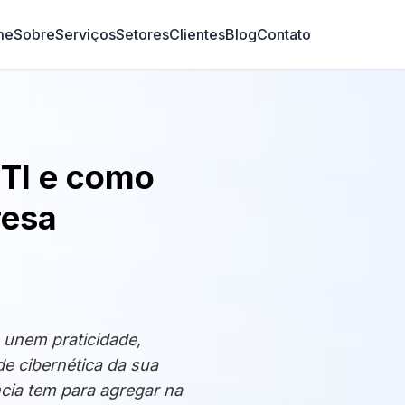
me
Sobre
Serviços
Setores
Clientes
Blog
Contato
 TI e como
resa
 unem praticidade,
e cibernética da sua
cia tem para agregar na