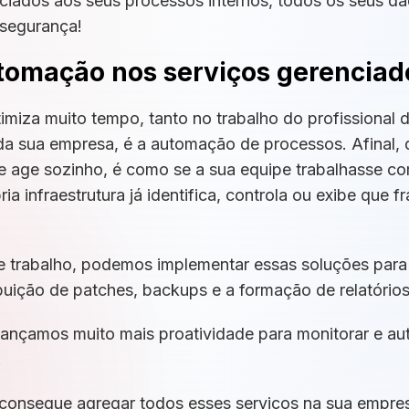
ciados aos seus processos internos, todos os seus da
segurança!
tomação nos serviços gerenciad
iza muito tempo, tanto no trabalho do profissional d
a sua empresa, é a automação de processos. Afinal, 
e age sozinho, é como se a sua equipe trabalhasse c
ia infraestrutura já identifica, controla ou exibe que
 trabalho, podemos implementar essas soluções para 
ibuição de patches, backups e a formação de relatórios
ançamos muito mais proatividade para monitorar e au
.
 consegue agregar todos esses serviços na sua empres