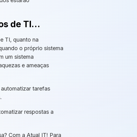
dos estarão
os de TI…
e TI, quanto na
quando o próprio sistema
om um sistema
 fraquezas e ameaças
automatizar tarefas
.
tomatizar respostas a
a? Com a Atual IT! Para